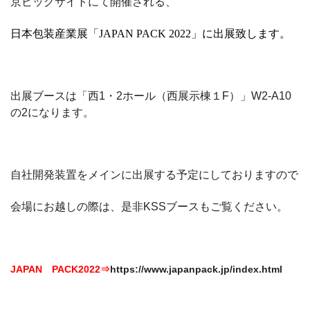
京ビッグサイトにて開催される、
日本包装産業展「
JAPAN PACK 2022
」に出展致します。
出展ブースは「西
1
・
2
ホール（西展示棟１
F
）」
W2-A10
の2になります。
自社開発装置をメインに出展する予定にしておりますので
会場にお越しの際は、是非
KSS
ブースもご覧ください。
JAPAN PACK2022⇒
https://www.japanpack.jp/index.html